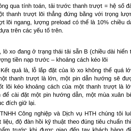
ông qua tính toán, tải trước thanh trượt = hệ số đ
một thanh trượt lõi thẳng đứng bằng với trọng lượ
ợt lõi ngang, lượng preload có thể là 10% chiều dà
dựa trên các yếu tố trên.
 lò xo đang ở trạng thái tải sẵn B (chiều dài hiển t
lượng tiền nạp trước – khoảng cách kéo lõi
Kết quả là, lỗ lắp đặt của lò xo không thể quá lớ
một thanh trượt là lớn, một pin dẫn hướng sẽ đư
ốt lõi kéo khoảng cách của một thanh trượt là lớ
ện để cài đặt một pin hướng dẫn, một mùa xuân b
 đích giữ lại.
TNHH Công nghiệp và Dịch vụ HTH chúng tôi lu
liệu, độ đàn hồi kỹ thuật theo đúng tiêu chuẩn thi
phẩm trước khi được giao đến tay khách hàng đ