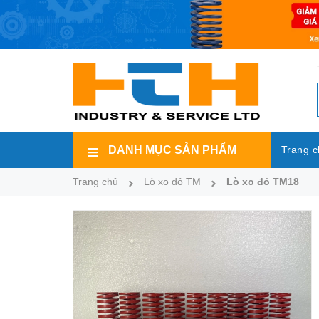
DANH MỤC SẢN PHẨM
Trang c
Trang chủ
Lò xo đỏ TM
Lò xo đỏ TM18