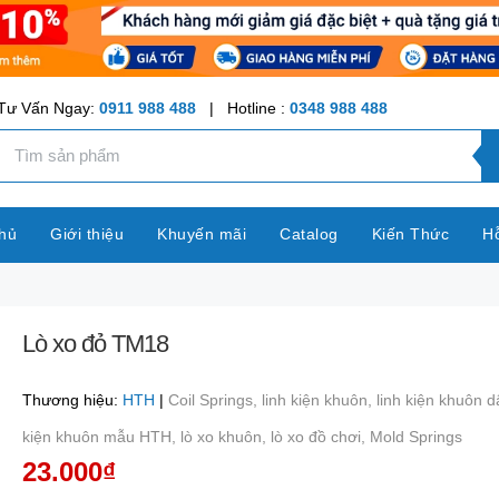
Tư Vấn Ngay:
0911 988 488
| Hotline :
0348 988 488
hủ
Giới thiệu
Khuyến mãi
Catalog
Kiến Thức
Hỗ
Lò xo đỏ TM18
Thương hiệu:
HTH
|
Coil Springs,
linh kiện khuôn,
linh kiện khuôn 
kiện khuôn mẫu HTH,
lò xo khuôn,
lò xo đồ chơi,
Mold Springs
23.000₫