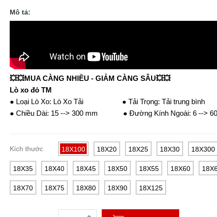
Mô tả:
💥💥MUA CÀNG NHIỀU - GIẢM CÀNG SÂU💥💥
Lò xo đỏ TM
● Loại Lò Xo: Lò Xo Tải ● Tải Trọng: Tải trung bình
● Chiều Dài: 15 --> 300 mm ● Đường Kính Ngoài: 6 --> 6
Kích thước
18X100
18X20
18X25
18X30
18X300
18X35
18X40
18X45
18X50
18X55
18X60
18X
18X70
18X75
18X80
18X90
18X125