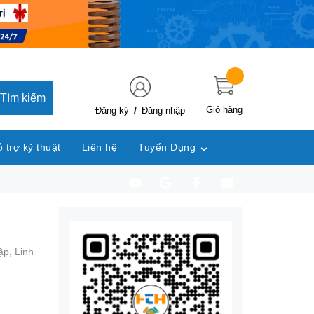
Tìm kiếm
/
Giỏ hàng
Đăng ký
Đăng nhập
 trợ kỹ thuật
Liên hệ
Tuyển Dụng
dập,
Linh