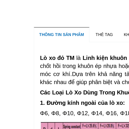
THÔNG TIN SẢN PHẨM
THẺ TAG
KH
Lò xo đỏ TM
là
Linh kiện khuôn
chốt hồi trong khuôn ép nhựa hoặ
móc cơ khí.Dựa trên khả năng t
khác nhau để giúp phân biệt và c
Các Loại Lò Xo Dùng Trong Khu
1. Đường kính ngoài của lò xo:
​​Φ6, Φ8, Φ10, Φ12, Φ14, Φ16, Φ1