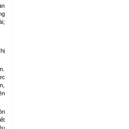
àn
ng
i;
hị
n.
ợc
n,
ên
ôn
ết
ều