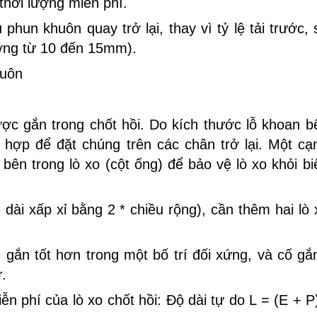
thời lượng miễn phí.
phun khuôn quay trở lại, thay vì tỷ lệ tải trước, 
ờng từ 10 đến 15mm).
huôn
ợc gắn trong chốt hồi. Do kích thước lỗ khoan b
 hợp để đặt chúng trên các chân trở lại. Một cạ
 bên trong lò xo (cột ống) để bảo vệ lò xo khỏi bi
 dài xấp xỉ bằng 2 * chiều rộng), cần thêm hai lò 
gắn tốt hơn trong một bố trí đối xứng, và cố gắ
.
n phí của lò xo chốt hồi: Độ dài tự do L = (E + P)