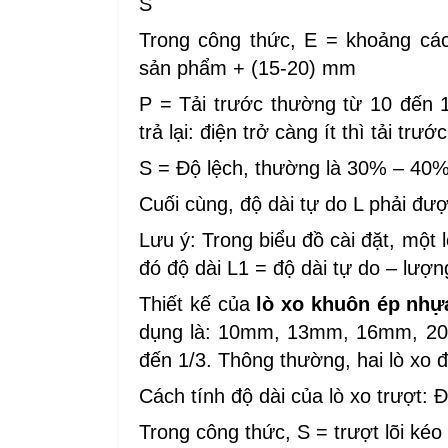
S
Trong công thức, E = khoảng cá
sản phẩm + (15-20) mm
P = Tải trước thường từ 10 đến
trả lại: điện trở càng ít thì tải trư
S = Độ lệch, thường là 30% – 40% 
Cuối cùng, độ dài tự do L phải đượ
Lưu ý: Trong biểu đồ cài đặt, một l
đó độ dài L1 = độ dài tự do – lượng
Thiết kế của
lò xo khuôn ép nhự
dụng là: 10mm, 13mm, 16mm, 20m
đến 1/3. Thông thường, hai lò xo 
Cách tính độ dài của lò xo trượt: Đ
Trong công thức, S = trượt lõi ké