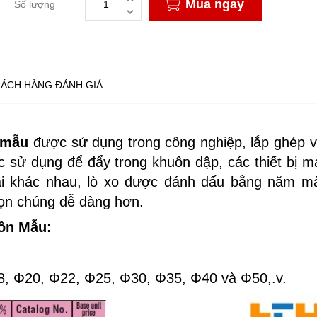
Mua ngay
Số lượng
ÁCH HÀNG ĐÁNH GIÁ
 mẫu
được sử dụng trong công nghiệp, lắp ghép v
c sử dụng để đẩy trong khuôn dập, các thiết bị m
ải khác nhau, lò xo được đánh dấu bằng năm m
họn chúng dễ dàng hơn.
ôn Mẫu:
8, Φ20, Φ22, Φ25, Φ30, Φ35, Φ40 và Φ50,.v.