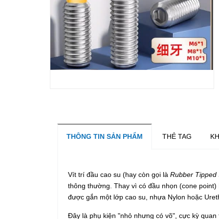
THÔNG TIN SẢN PHẨM
THẺ TAG
KH
Vít trí đầu cao su
(hay còn gọi là
Rubber Tipped 
thông thường. Thay vì có đầu nhọn (cone point) 
được gắn một lớp
cao su
,
nhựa Nylon
hoặc
Uret
Đây là phụ kiện "nhỏ nhưng có võ", cực kỳ quan t