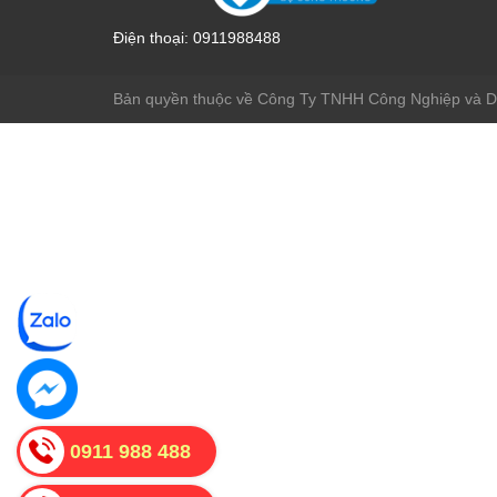
Điện thoại:
0911988488
Bản quyền thuộc về Công Ty TNHH Công Nghiệp và 
0911 988 488