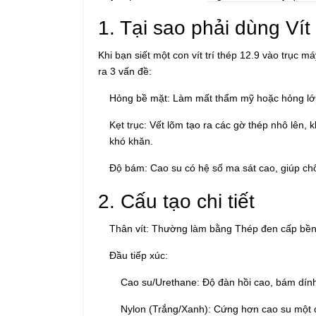
1. Tại sao phải dùng Vít
Khi bạn siết một con vít trí thép 12.9 vào trục m
ra 3 vấn đề:
Hỏng bề mặt:
Làm mất thẩm mỹ hoặc hỏng lớ
Kẹt trục:
Vết lõm tạo ra các gờ thép nhô lên, kh
khó khăn.
Độ bám:
Cao su có hệ số ma sát cao, giúp chố
2. Cấu tạo chi tiết
Thân vít:
Thường làm bằng
Thép đen cấp bền
Đầu tiếp xúc:
Cao su/Urethane:
Độ đàn hồi cao, bám dính
Nylon (Trắng/Xanh):
Cứng hơn cao su một ch