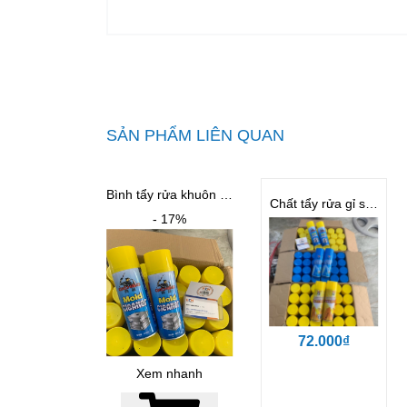
SẢN PHẨM LIÊN QUAN
Bình tẩy rửa khuôn - Mold Cleaner
Chất tẩy rửa gỉ sét cho khuôn BST
- 17%
72.000₫
Xem nhanh