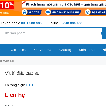
Tư Vấn Ngay:
0911 988 488
| Hotline :
0348 988 488
hủ
Giới thiệu
Khuyến mãi
Catalog
Kiến Thức
Hỗ
đầu cao su
Vít trí đầu cao su
Thương hiệu:
HTH
Liên hệ