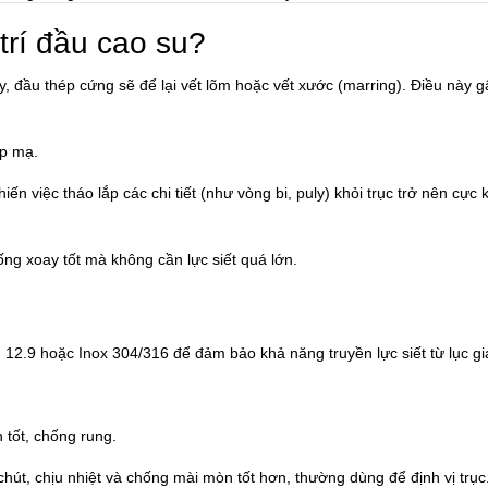
 trí đầu cao su?
áy, đầu thép cứng sẽ để lại vết lõm hoặc vết xước (marring). Điều này g
p mạ.
iến việc tháo lắp các chi tiết (như vòng bi, puly) khỏi trục trở nên cực 
ng xoay tốt mà không cần lực siết quá lớn.
 12.9
hoặc
Inox 304/316
để đảm bảo khả năng truyền lực siết từ lục gi
 tốt, chống rung.
út, chịu nhiệt và chống mài mòn tốt hơn, thường dùng để định vị trục