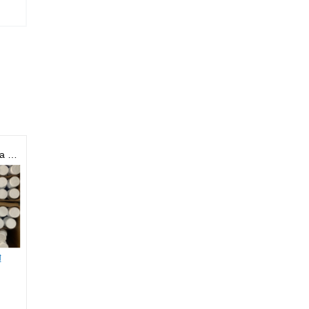
Bình Xịt tẩy rửa khuôn CM31 | CM36
Dầu bôi trơn chống gỉ
Bột rà khuôn YINJING
₫
Liên hệ
Liên hệ