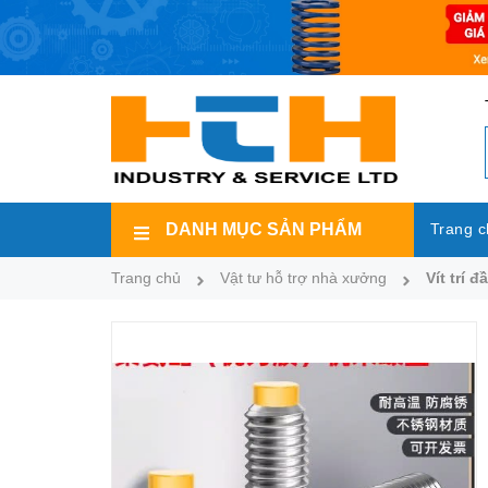
DANH MỤC SẢN PHẨM
Trang c
Trang chủ
Vật tư hỗ trợ nhà xưởng
Vít trí 