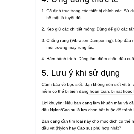
Cố định trục trong các thiết bị chính xác:
Sử dụ
bề mặt là tuyệt đối.
Kẹp giữ các chi tiết mỏng:
Dùng để giữ các tấ
Chống rung (Vibration Dampening):
Lớp đầu mề
môi trường máy rung lắc.
Hãm hành trình:
Dùng làm điểm chặn đầu cuối
5. Lưu ý khi sử dụng
Cảnh báo về Lực siết:
Bạn không nên siết vít trí
mềm có thể bị biến dạng hoàn toàn, bị nát hoặc bị
Lời khuyên:
Nếu bạn đang làm
khuôn mẫu
và cần
đầu Nylon/Cao su là lựa chọn bắt buộc để tránh 
Bạn đang cần tìm loại này cho
mục đích cụ thể 
đầu vít (Nylon hay Cao su) phù hợp nhất?