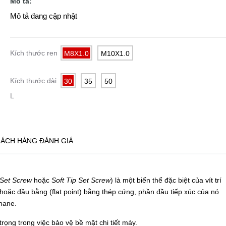
Mô tả:
Mô tả đang cập nhật
Kích thước ren
M8X1.0
M10X1.0
Kích thước dài
30
35
50
L
ÁCH HÀNG ĐÁNH GIÁ
Set Screw
hoặc
Soft Tip Set Screw
) là một biến thể đặc biệt của vít trí
hoặc đầu bằng (flat point) bằng thép cứng, phần đầu tiếp xúc của nó
hane
.
rọng trong việc bảo vệ bề mặt chi tiết máy.