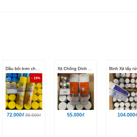
Dầu bôi trơn chốt khuôn ép phun BST-02
Xịt Chống Dính LR11 | LR12 | LR13
- 19%
72.000₫
55.000₫
104.000
88.500₫