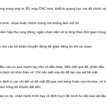
ng trong máy in 3D, máy CNC mini, thiết bị quang học nơi độ chính xá
m kính, nhựa hoặc nhôm mỏng mà không làm nứt vỡ.
m hấp thụ rung động, ngăn chặn việc vít tự lỏng theo thời gian trong
 cho các bộ phận chuyển động để giảm tiếng ồn khi va chạm.
 đầu cao su quá mạnh tay như vít đầu thép. Nếu siết quá đà, phần đầu
 tách rời khỏi thân vít. Chỉ nên siết vừa đủ để tạo ma sát bề mặt.
 định vị các chi tiết có bề mặt đã qua mài bóng hoặc mạ chrome, vít tr
làm hỏng bộ khuôn đắt tiền.
nào
(ví dụ: chặn hành trình hay cố định trục) để mình tư vấn loại vật liệ