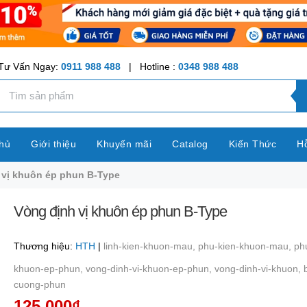
Tư Vấn Ngay:
0911 988 488
| Hotline :
0348 988 488
hủ
Giới thiệu
Khuyến mãi
Catalog
Kiến Thức
Hỗ
 vị khuôn ép phun B-Type
Vòng định vị khuôn ép phun B-Type
Thương hiệu:
HTH
|
linh-kien-khuon-mau,
phu-kien-khuon-mau,
ph
khuon-ep-phun,
vong-dinh-vi-khuon-ep-phun,
vong-dinh-vi-khuon,
cuong-phun
125.000₫