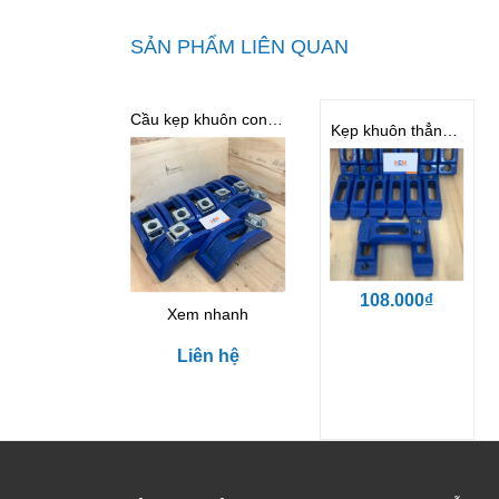
SẢN PHẨM LIÊN QUAN
Cầu kẹp khuôn cong M16D
Kẹp khuôn thẳng cường lực M16
108.000₫
Xem nhanh
Liên hệ