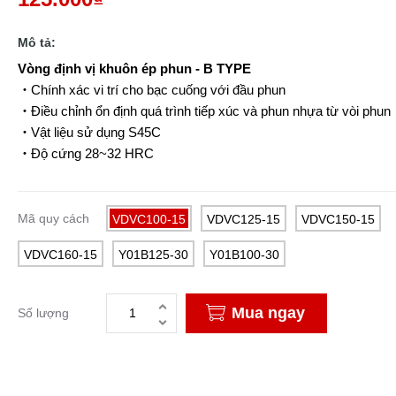
Mô tả:
Vòng định vị khuôn ép phun - B TYPE
・
Chính xác vi trí cho bạc cuống với đầu phun
・
Điều chỉnh ổn định quá trình tiếp xúc và phun nhựa từ vòi phun
・
Vật liệu sử dụng S45C
・
Độ cứng 28~32 HRC
Mã quy cách
VDVC100-15
VDVC125-15
VDVC150-15
VDVC160-15
Y01B125-30
Y01B100-30
Mua ngay
Số lượng