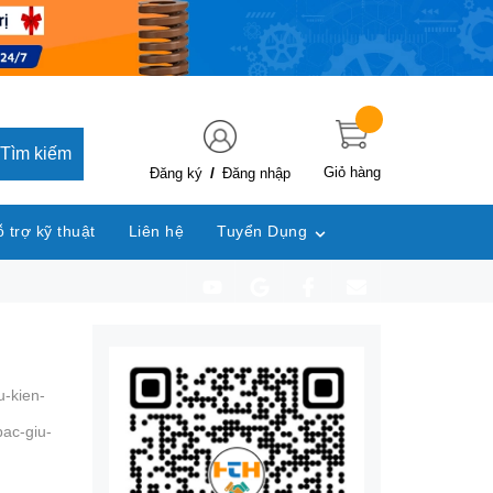
Tìm kiếm
/
Giỏ hàng
Đăng ký
Đăng nhập
 trợ kỹ thuật
Liên hệ
Tuyển Dụng
u-kien-
bac-giu-