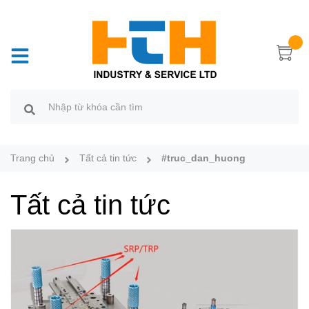
Trang chủ
Tất cả tin tức
#truc_dan_huong
Tất cả tin tức